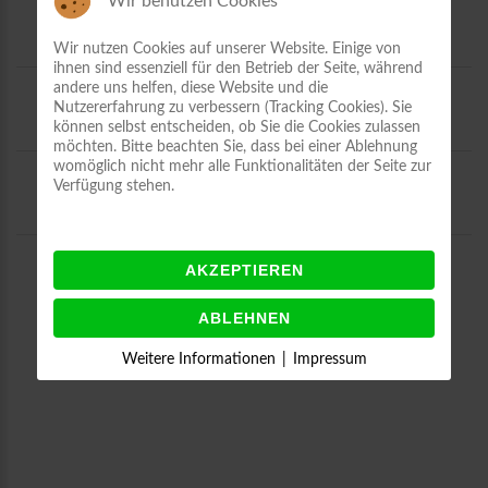
Wir benutzen Cookies
Ehrenvorsitzende
r
Gregor Maxrath
Wir nutzen Cookies auf unserer Website. Einige von
ihnen sind essenziell für den Betrieb der Seite, während
andere uns helfen, diese Website und die
Leo Brusch
Ehrenmitglied
Nutzererfahrung zu verbessern (Tracking Cookies). Sie
können selbst entscheiden, ob Sie die Cookies zulassen
möchten. Bitte beachten Sie, dass bei einer Ablehnung
womöglich nicht mehr alle Funktionalitäten der Seite zur
Rolf Hünerbein
Verfügung stehen.
Ehrenmitglied
Horst Winkhaus
AKZEPTIEREN
Ehrenmitglied
ABLEHNEN
Weitere Informationen
|
Impressum