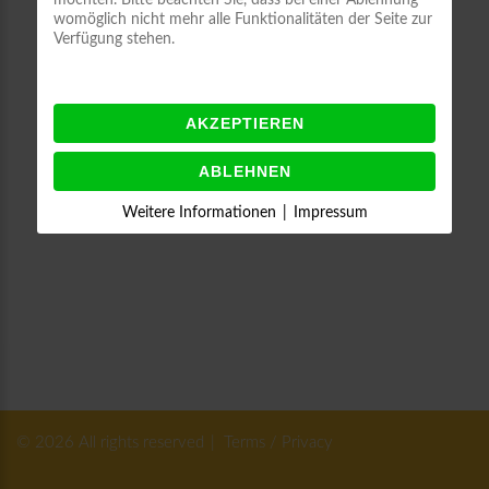
möchten. Bitte beachten Sie, dass bei einer Ablehnung
womöglich nicht mehr alle Funktionalitäten der Seite zur
Verfügung stehen.
AKZEPTIEREN
ABLEHNEN
Weitere Informationen
|
Impressum
©
2026
All rights reserved
Terms / Privacy