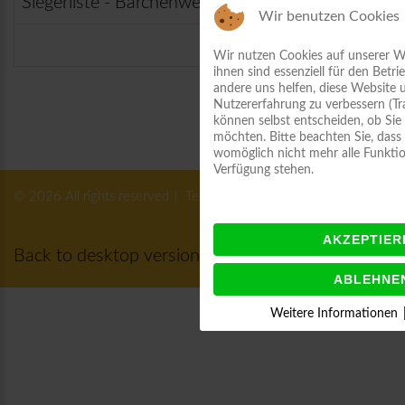
Siegerliste - Bärchenwettkampf 2023
Wir benutzen Cookies
Wir nutzen Cookies auf unserer We
ihnen sind essenziell für den Betri
andere uns helfen, diese Website 
Nutzererfahrung zu verbessern (Tra
können selbst entscheiden, ob Sie
möchten. Bitte beachten Sie, dass
womöglich nicht mehr alle Funktion
Verfügung stehen.
©
2026
All rights reserved
Terms / Privacy
AKZEPTIER
Back to desktop version
ABLEHNE
Weitere Informationen