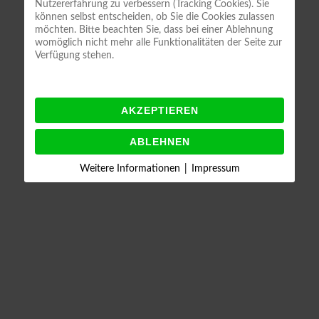
Nutzererfahrung zu verbessern (Tracking Cookies). Sie
können selbst entscheiden, ob Sie die Cookies zulassen
möchten. Bitte beachten Sie, dass bei einer Ablehnung
womöglich nicht mehr alle Funktionalitäten der Seite zur
Verfügung stehen.
AKZEPTIEREN
ABLEHNEN
Weitere Informationen
|
Impressum
Lehrgangsangebote