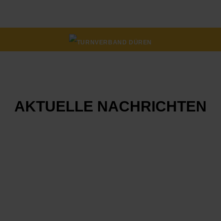
AKTUELLE
NACHRICHTEN
RÜCKBLICK
AUF
DAS
FORTBILDUNGSJAHR
2025
14 Dezember 2025
0 Comments
Rückblick auf das Fortbildungsjahr
2025